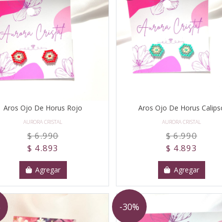
Aros Ojo De Horus Rojo
Aros Ojo De Horus Calips
AURORA CRISTAL
AURORA CRISTAL
$ 6.990
$ 6.990
$ 4.893
$ 4.893
Agregar
Agregar
%
-30%