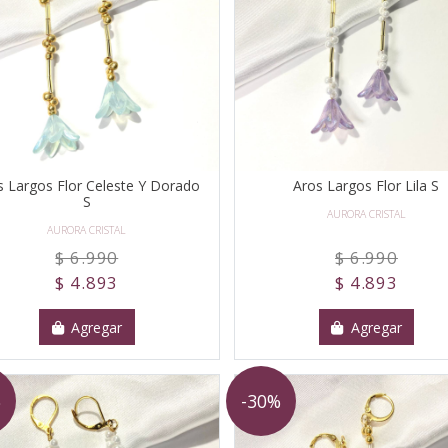
s Largos Flor Celeste Y Dorado
Aros Largos Flor Lila S
S
AURORA CRISTAL
AURORA CRISTAL
$ 6.990
$ 6.990
$ 4.893
$ 4.893
Agregar
Agregar
%
-30%