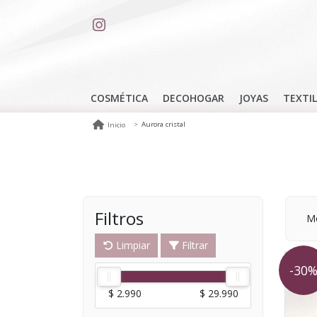
COSMÉTICA
DECOHOGAR
JOYAS
TEXTIL
Aurora cristal
Inicio
Filtros
Mo
Limpiar
Filtrar
-30
$ 2.990
$ 29.990