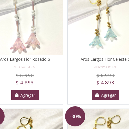
Aros Largos Flor Rosado S
Aros Largos Flor Celeste 
AURORA CRISTAL
AURORA CRISTAL
$ 6.990
$ 6.990
$ 4.893
$ 4.893
Agregar
Agregar
%
-30%