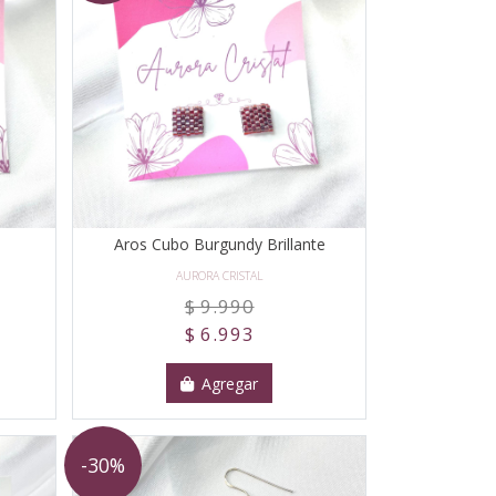
Aros Cubo Burgundy Brillante
AURORA CRISTAL
$ 9.990
$ 6.993
Agregar
-30%