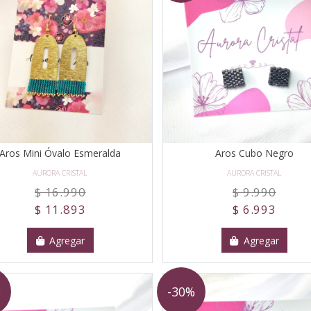
Aros Mini Óvalo Esmeralda
Aros Cubo Negro
AURORA CRISTAL
AURORA CRISTAL
$ 16.990
$ 9.990
$ 11.893
$ 6.993
Agregar
Agregar
%
-30%