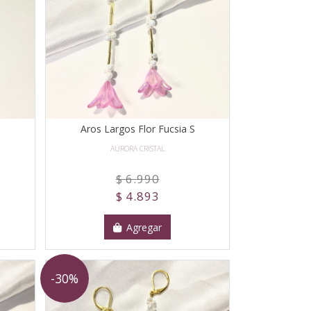
Aros Largos Flor Fucsia S
AURORA CRISTAL
$ 6.990
$ 4.893
Agregar
-30%