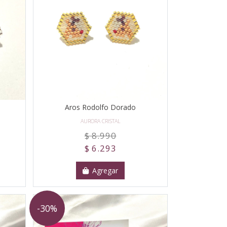
Aros Rodolfo Dorado
AURORA CRISTAL
$ 8.990
$ 6.293
Agregar
-30%