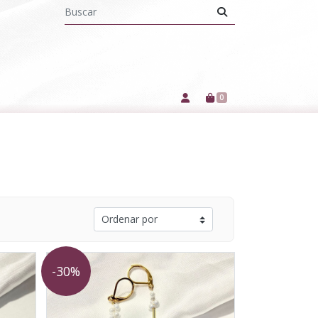
0
-30%