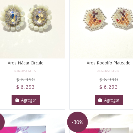
Aros Nácar Círculo
Aros Rodolfo Plateado
AURORA CRISTAL
AURORA CRISTAL
$ 8.990
$ 8.990
$ 6.293
$ 6.293
Agregar
Agregar
%
-30%