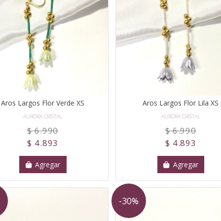
Aros Largos Flor Verde XS
Aros Largos Flor Lila XS
AURORA CRISTAL
AURORA CRISTAL
$ 6.990
$ 6.990
$ 4.893
$ 4.893
Agregar
Agregar
%
-30%