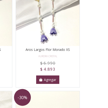
S
Aros Largos Flor Morado XS
AURORA CRISTAL
$ 6.990
$ 4.893
Agregar
-30%