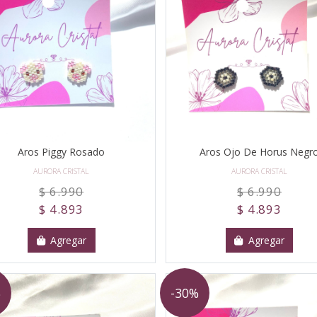
Aros Piggy Rosado
Aros Ojo De Horus Negr
AURORA CRISTAL
AURORA CRISTAL
$ 6.990
$ 6.990
$ 4.893
$ 4.893
Agregar
Agregar
%
-30%