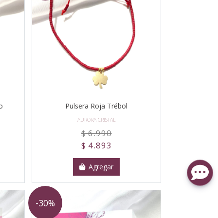
o
Pulsera Roja Trébol
AURORA CRISTAL
$ 6.990
$ 4.893
Agregar
-30%