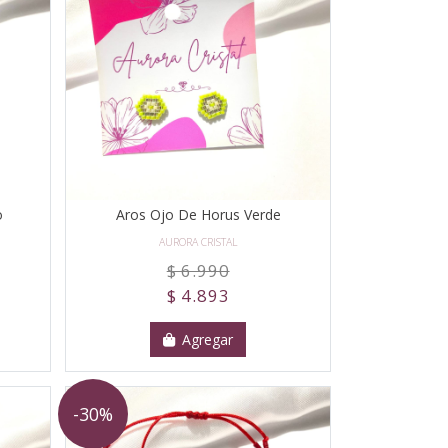
o
Aros Ojo De Horus Verde
AURORA CRISTAL
$ 6.990
$ 4.893
Agregar
-30%