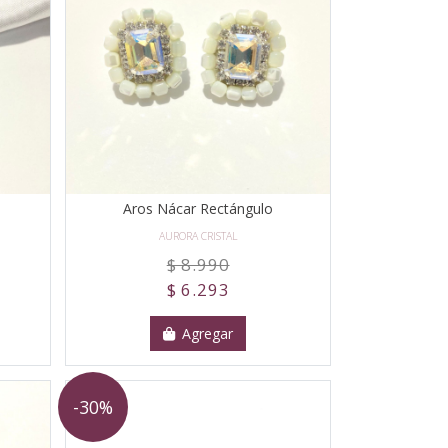
Aros Nácar Rectángulo
AURORA CRISTAL
$ 8.990
$ 6.293
Agregar
-30%