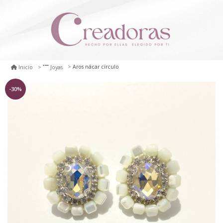
Aros nácar círculo
Inicio
Joyas
-30%