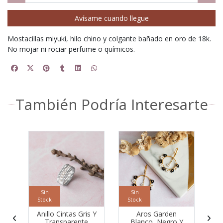
Avísame cuando llegue
Mostacillas miyuki, hilo chino y colgante bañado en oro de 18k.
No mojar ni rociar perfume o químicos.
También Podría Interesarte
Sin
Sin
Stock
Stock
S
Anillo Cintas Gris Y
Aros Garden
Transparente
Blanco, Negro Y