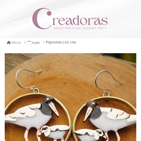
Pilpineles con cría
Inicio
Joyas