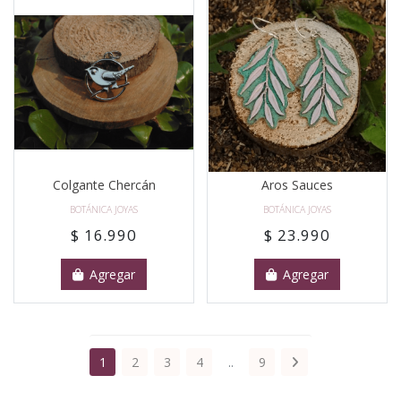
Colgante Chercán
Aros Sauces
BOTÁNICA JOYAS
BOTÁNICA JOYAS
$ 16.990
$ 23.990
Agregar
Agregar
1
2
3
4
..
9