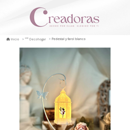
Pedestal y farol blanco
Inicio
Decohogar