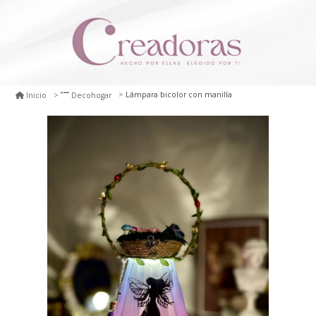
Lámpara bicolor con manilla
Inicio
Decohogar