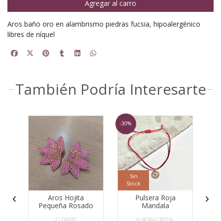
Agregar al carro
Aros baño oro en alambrismo piedras fucsia, hipoalergénico
libres de níquel
También Podría Interesarte
-30%
Sin
Stock
S
a
Aros Hojita
Pulsera Roja
Pequeña Rosado
Mandala
CLOVERS
AURORA CRISTAL