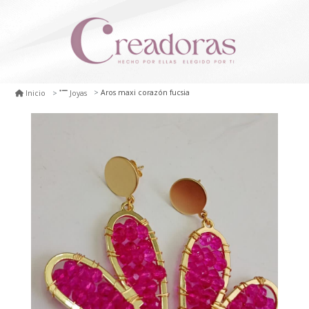
Aros maxi corazón fucsia
Inicio
Joyas