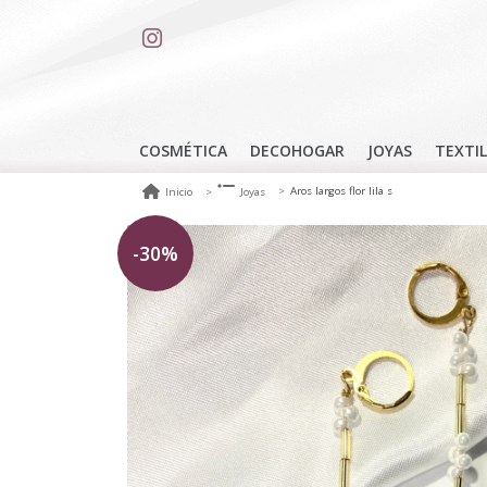
COSMÉTICA
DECOHOGAR
JOYAS
TEXTIL
Aros largos flor lila s
Inicio
Joyas
-30%