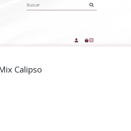
0
Mix Calipso