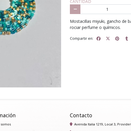
CANTIDAD
Mostacillas miyuki, gancho de b
rociar perfume o químicos.
Compartir en:
mación
Contacto
 somos
Avenida Italia 1219, Local 3, Provide