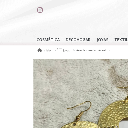
COSMÉTICA
DECOHOGAR
JOYAS
TEXTIL
Aros hortensia mix calipso
Inicio
Joyas