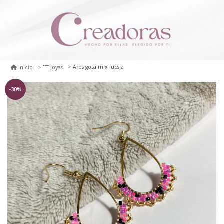
Aros gota mix fucsia
Inicio
Joyas
-30%