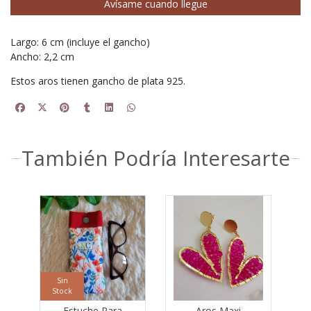
Avísame cuando llegue
Largo: 6 cm (incluye el gancho)
Ancho: 2,2 cm
Estos aros tienen gancho de plata 925.
También Podría Interesarte
Sin
Stock
o
Estuche Para
Aros Maxi