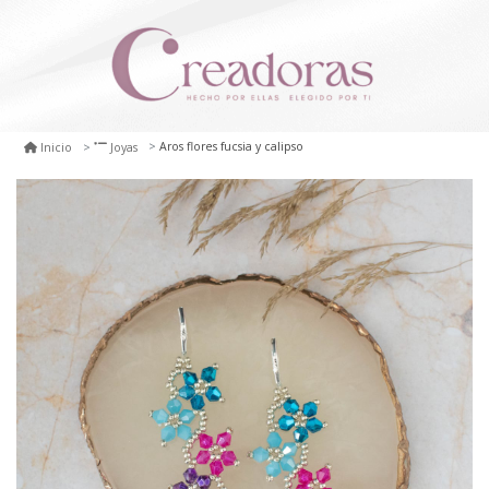
Aros flores fucsia y calipso
Inicio
Joyas