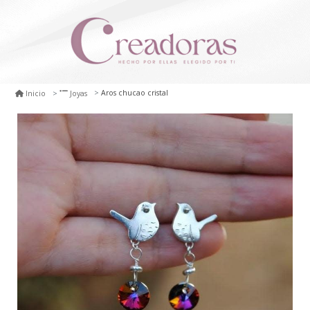
Aros chucao cristal
Inicio
Joyas