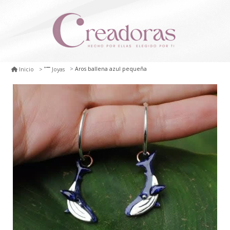
Aros ballena azul pequeña
Inicio
Joyas