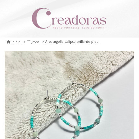
Aros argolla calipso brillante piedras
Inicio
Joyas