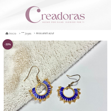
Aros alelí azul
Inicio
Joyas
-30%