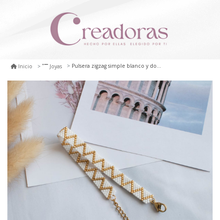
Pulsera zigzag simple blanco y dorado
Inicio
Joyas