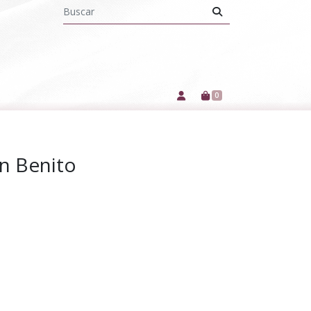
0
an Benito