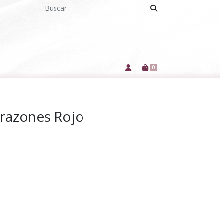
0
orazones Rojo