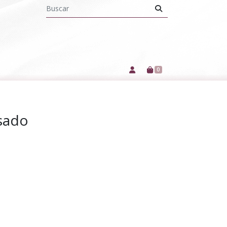
0
osado