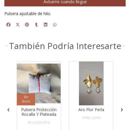
Avísame cuando llegue
Pulsera ajustable de hilo.
También Podría Interesarte
Sin
Stock
ón
Pulsera Protección
Aro Flor Perla
do
Rocalla Y Plateada
MARLA JOYAS
RO LAGOS JOYAS