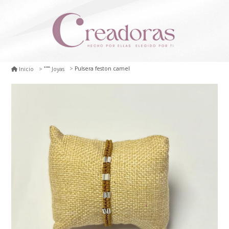
Pulsera feston camel
Inicio
Joyas