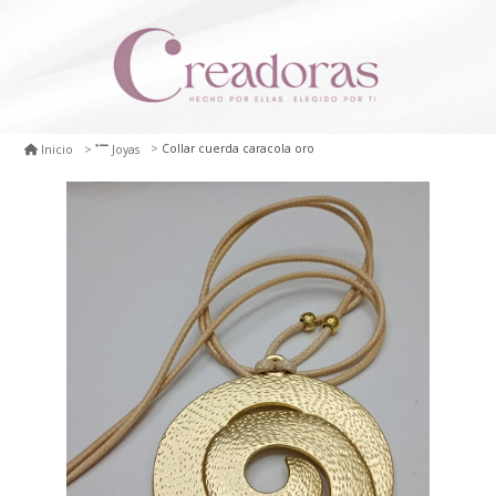
Collar cuerda caracola oro
Inicio
Joyas