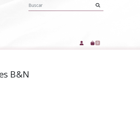
0
pes B&n