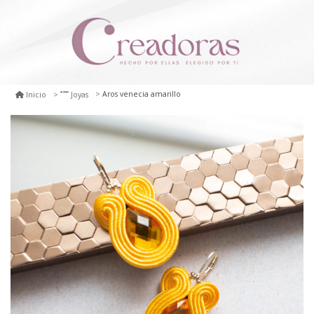
Aros venecia amarillo
Inicio
Joyas