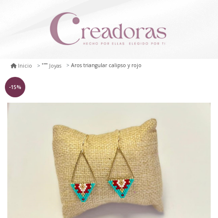
Aros triangular calipso y rojo
Inicio
Joyas
-15%