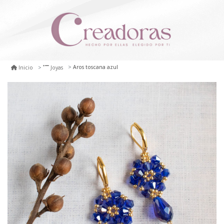
Aros toscana azul
Inicio
Joyas