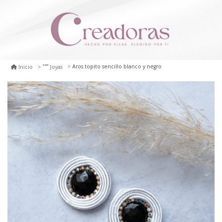
Aros topito sencillo blanco y negro
Inicio
Joyas