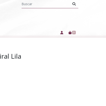
0
ral Lila