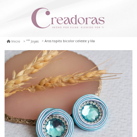
Aros topito bicolor celeste y lila
Inicio
Joyas