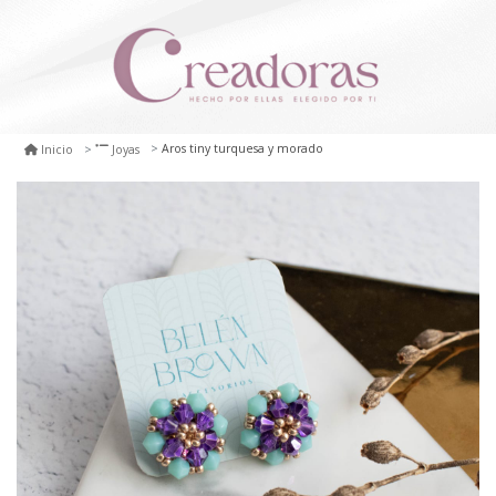
Aros tiny turquesa y morado
Inicio
Joyas