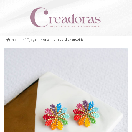
Aros mónaco click arcoiris
Inicio
Joyas