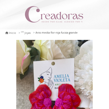
Aros media flor roja fucsia grande
Inicio
Joyas