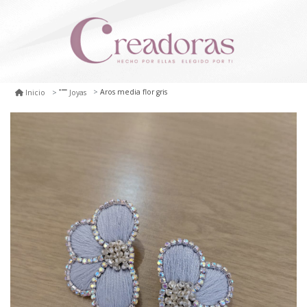
Aros media flor gris
Inicio
Joyas