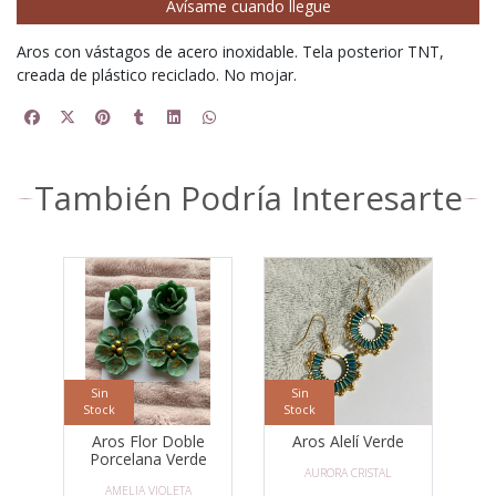
Avísame cuando llegue
Aros con vástagos de acero inoxidable. Tela posterior TNT,
creada de plástico reciclado. No mojar.
También Podría Interesarte
Sin
Sin
Stock
Stock
Aros Flor Doble
Aros Alelí Verde
Porcelana Verde
AURORA CRISTAL
AMELIA VIOLETA