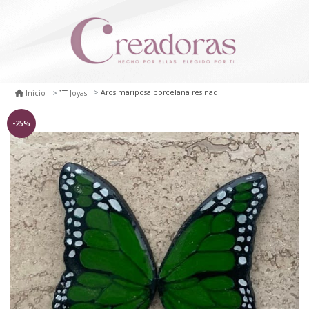
Aros mariposa porcelana resinada de 5 cm verde
Inicio
Joyas
-25%