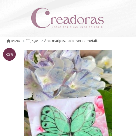
Aros mariposa color verde metalizado
Inicio
Joyas
-25%