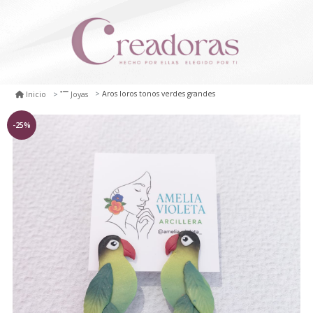
Aros loros tonos verdes grandes
Inicio
Joyas
-25%