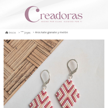
Aros kate granate y melón
Inicio
Joyas