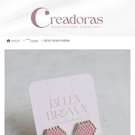
Aros hexa malva
Inicio
Joyas