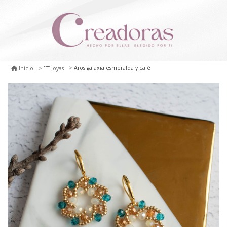
Aros galaxia esmeralda y café
Inicio
Joyas