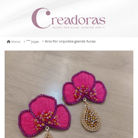
Aros flor orquídea grande fucsia
Inicio
Joyas