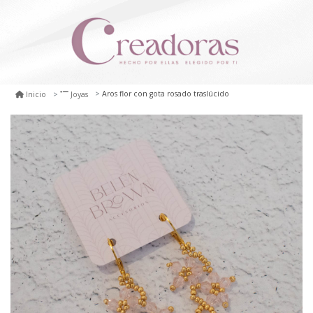
Aros flor con gota rosado traslúcido
Inicio
Joyas