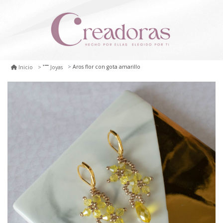
Aros flor con gota amarillo
Inicio
Joyas