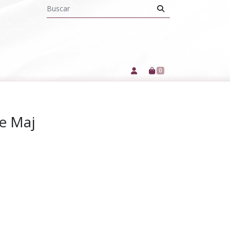
0
te Maj