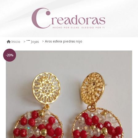
Aros esfera piedras rojo
Inicio
Joyas
-20%