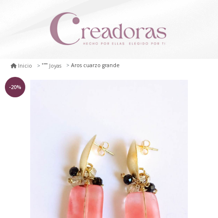
Aros cuarzo grande
Inicio
Joyas
-20%