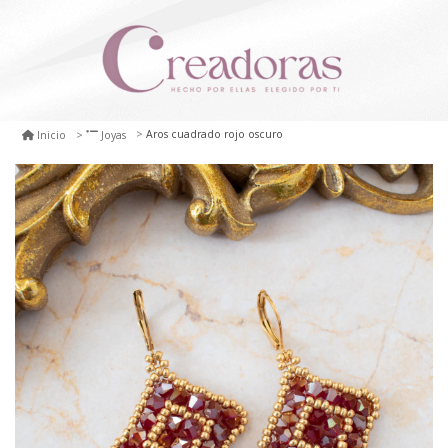
Aros cuadrado rojo oscuro
Inicio
Joyas