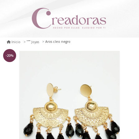
Aros cleo negro
Inicio
Joyas
-20%