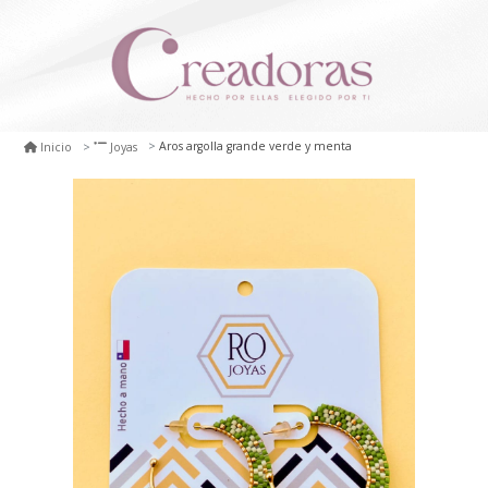
Aros argolla grande verde y menta
Inicio
Joyas