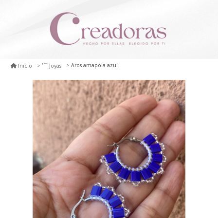
Aros amapola azul
Inicio
Joyas